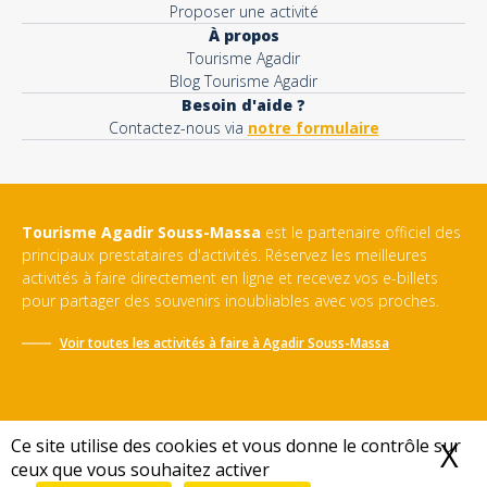
Proposer une activité
À propos
Tourisme Agadir
Blog Tourisme Agadir
Besoin d'aide ?
Contactez-nous via
notre formulaire
Tourisme Agadir Souss-Massa
est le partenaire officiel des
principaux prestataires d'activités. Réservez les meilleures
activités à faire directement en ligne et recevez vos e-billets
pour partager des souvenirs inoubliables avec vos proches.
Voir toutes les activités à faire à
Agadir Souss-Massa
Ce site utilise des cookies et vous donne le contrôle sur
X
M
ceux que vous souhaitez activer
Conditions générales de vente
-
Politique de confidentialité
-