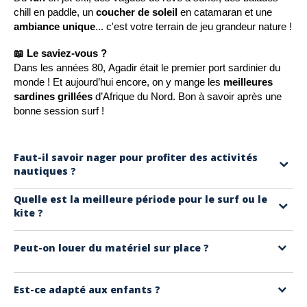
chill en paddle, un
coucher de soleil
en catamaran et une
ambiance unique
... c'est votre terrain de jeu grandeur nature !
📖 Le saviez-vous ?
Dans les années 80, Agadir était le premier port sardinier du
monde ! Et aujourd’hui encore, on y mange les
meilleures
sardines grillées
d’Afrique du Nord. Bon à savoir après une
bonne session surf !
Faut-il savoir nager pour profiter des activités
nautiques ?
Pas forcément ! Certaines balades en bateau ou en kayak
Quelle est la meilleure période pour le surf ou le
kite ?
sont adaptées aux non-nageurs. Pour les activités plus
sportives, un encadrement est prévu et le gilet est fourni.
Le surf, c’est top d’octobre à avril avec les houles hivernales.
Peut-on louer du matériel sur place ?
Le kite, lui, carbure l’été avec les vents puissants de mai à
août.
Bien sûr ! Planches, combis, paddles, jet-skis… Tout est dispo
Est-ce adapté aux enfants ?
à la journée ou à l’heure. Les surf shops et bases nautiques