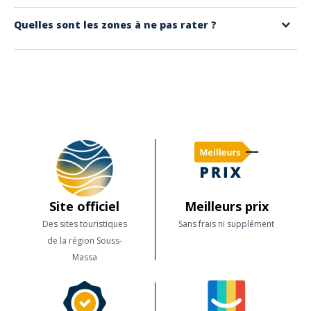
vous équipent comme des pros.
Oui ! Certaines écoles proposent des cours dès 6 ans, et il
Quelles sont les zones à ne pas rater ?
existe des zones de baignade surveillées ainsi que des
activités fun comme le paddle ou les bouées tractées.
Taghazout et Imsouane pour le surf, Agadir pour le jet-ski et la
voile, Massa pour le kayak nature, et Sidi Ifni pour un kitesurf
sauvage. Et bien d’autres encore !
Site officiel
Meilleurs prix
Des sites touristiques
Sans frais ni supplément
de la région Souss-
Massa