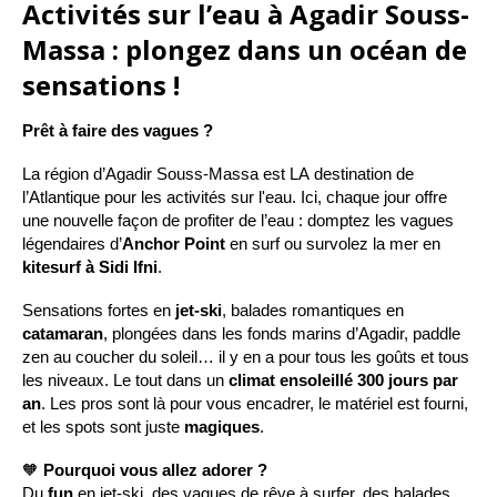
Activités sur l’eau à Agadir Souss-
Massa : plongez dans un océan de
sensations !
Prêt à faire des vagues ?
La région d’Agadir Souss-Massa est LA destination de
l’Atlantique pour les activités sur l'eau. Ici, chaque jour offre
une nouvelle façon de profiter de l’eau : domptez les vagues
légendaires d’
Anchor Point
en surf ou survolez la mer en
kitesurf à Sidi Ifni
.
Sensations fortes en
jet-ski
, balades romantiques en
catamaran
, plongées dans les fonds marins d’Agadir, paddle
zen au coucher du soleil… il y en a pour tous les goûts et tous
les niveaux. Le tout dans un
climat ensoleillé 300 jours par
an
. Les pros sont là pour vous encadrer, le matériel est fourni,
et les spots sont juste
magiques
.
🧡
Pourquoi vous allez adorer ?
Du
fun
en jet-ski, des vagues de rêve à surfer, des balades