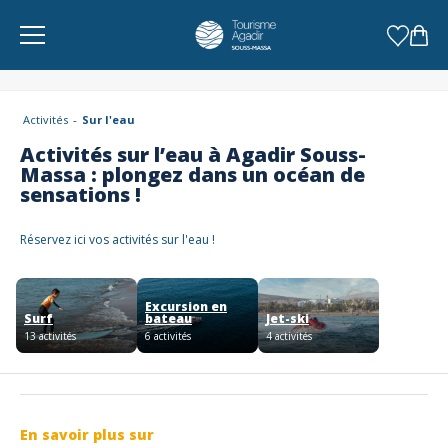
Panneau de gestion des cookies
Activités
Sur l'eau
Activités sur l’eau à Agadir Souss-
Massa : plongez dans un océan de
sensations !
Réservez ici vos activités sur l'eau !
Excursion en
Surf
bateau
Jet-ski
13 activités
6 activités
4 activités
En savoir plus sur