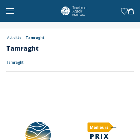
Panneau de gestion des cookies
Activités
Tamraght
Tamraght
Tamraght