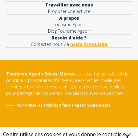
Travailler avec nous
Proposer une activité
À propos
Tourisme Agadir
Blog Tourisme Agadir
Besoin d'aide ?
Contactez-nous via
notre formulaire
Tourisme Agadir Souss-Massa
est le partenaire officiel des
principaux prestataires d'activités. Réservez les meilleures
activités à faire directement en ligne et recevez vos e-billets
pour partager des souvenirs inoubliables avec vos proches.
Voir toutes les activités à faire à
Agadir Souss-Massa
Ce site utilise des cookies et vous donne le contrôle sur
X
M