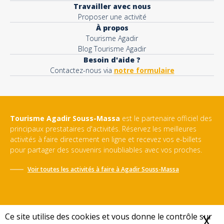
Travailler avec nous
Proposer une activité
À propos
Tourisme Agadir
Blog Tourisme Agadir
Besoin d'aide ?
Contactez-nous via
notre formulaire
Tourisme Agadir Souss-Massa
est le partenaire officiel des
principaux prestataires d'activités. Réservez les meilleures
activités à faire directement en ligne et recevez vos e-billets
pour partager des souvenirs inoubliables avec vos proches.
Voir toutes les activités à faire à
Agadir Souss-Massa
Ce site utilise des cookies et vous donne le contrôle sur
X
M