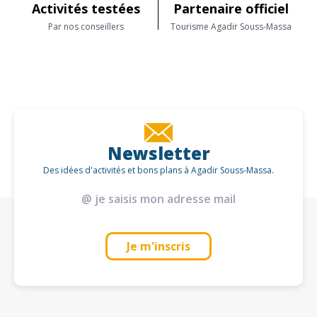
Activités testées
Partenaire officiel
Télévision écran plat
Vue mer
Par nos conseillers
Tourisme Agadir Souss-Massa
Vue sur montagne
Wi-Fi haut débit gratuit
Newsletter
Des idées d'activités et bons plans à Agadir Souss-Massa.
Je m'inscris