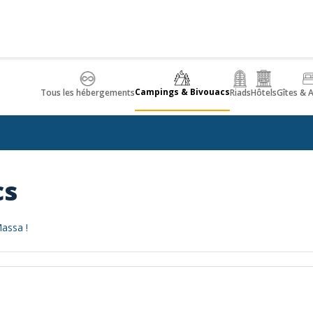
Campings & Bivouacs
Tous les hébergements
Riads
Hôtels
Gîtes & 
cs
assa !