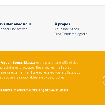
availler avec nous
À propos
poser une activité
Tourisme Agadir
Blog Tourisme Agadir
 Agadir Souss-Massa
est le partenaire officiel des
prestataires d'activités. Réservez les meilleures
 faire directement en ligne et recevez vos e-billets pour
es souvenirs inoubliables avec vos proches.
ir toutes les activités à faire à
Agadir Souss-Massa