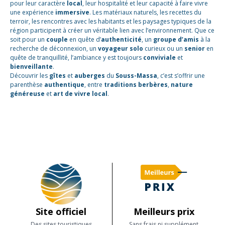
pour leur caractère
local
, leur hospitalité et leur capacité à faire vivre
une expérience
immersive
. Les matériaux naturels, les recettes du
terroir, les rencontres avec les habitants et les paysages typiques de la
région participent à créer un véritable lien avec l’environnement. Que ce
soit pour un
couple
en quête d’
authenticité
, un
groupe d’amis
à la
recherche de déconnexion, un
voyageur solo
curieux ou un
senior
en
quête de tranquillité, l’ambiance y est toujours
conviviale
et
bienveillante
.
Découvrir les
gîtes
et
auberges
du
Souss-Massa
, c’est s’offrir une
parenthèse
authentique
, entre
traditions berbères
,
nature
généreuse
et
art de vivre local
.
Site officiel
Meilleurs prix
Des sites touristiques
Sans frais ni supplément