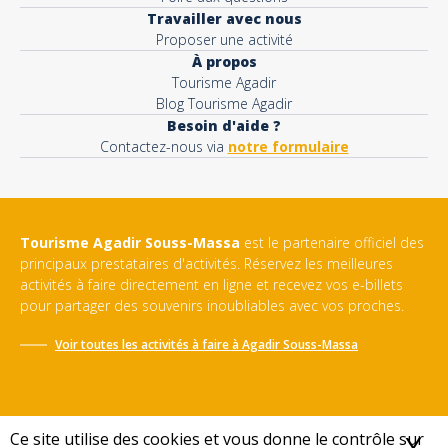
Travailler avec nous
Proposer une activité
À propos
Tourisme Agadir
Blog Tourisme Agadir
Besoin d'aide ?
Contactez-nous via
notre formulaire
Tourisme Agadir Souss-Massa
est le partenaire officiel des
principaux prestataires d'activités. Réservez les meilleures
activités à faire directement en ligne et recevez vos e-billets
pour partager des souvenirs inoubliables avec vos proches.
Voir toutes les activités à faire à
Agadir Souss-Massa
Ce site utilise des cookies et vous donne le contrôle sur
X
M