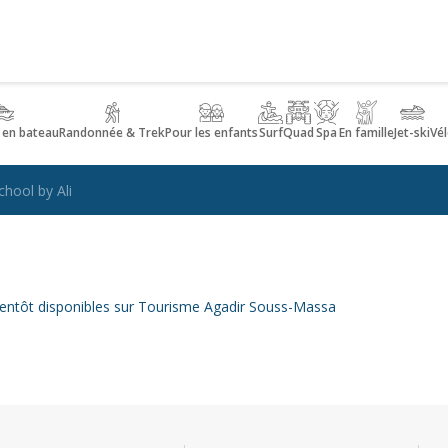
 en bateau
Randonnée & Trek
Pour les enfants
Surf
Quad
Spa
En famille
Jet-ski
Vél
chool by Ali
 bientôt disponibles sur Tourisme Agadir Souss-Massa