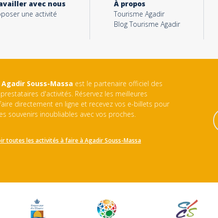
availler avec nous
À propos
poser une activité
Tourisme Agadir
Blog Tourisme Agadir
 Agadir Souss-Massa
est le partenaire officiel des
prestataires d'activités. Réservez les meilleures
 faire directement en ligne et recevez vos e-billets pour
es souvenirs inoubliables avec vos proches.
ir toutes les activités à faire à
Agadir Souss-Massa