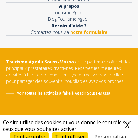
À propos
Tourisme Agadir
Blog Tourisme Agadir
Besoin d'aide ?
Contactez-nous via
notre formulaire
Tourisme Agadir Souss-Massa
est le partenaire officiel des
principaux prestataires d'activités. Réservez les meilleures
activités à faire directement en ligne et recevez vos e-billets
pour partager des souvenirs inoubliables avec vos proches.
Voir toutes les activités à faire à
Agadir Souss-Massa
Ce site utilise des cookies et vous donne le contrôle sur
X
M
ceux que vous souhaitez activer
Conditions générales de vente
-
Politique de confidentialité
-
Mentions légales
-
Sitemap
Tout accepter
Tout refuser
Personnaliser