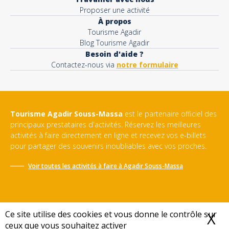
Proposer une activité
À propos
Tourisme Agadir
Blog Tourisme Agadir
Besoin d'aide ?
Contactez-nous via
notre formulaire
Tourisme Agadir Souss-Massa
est le partenaire officiel des
principaux prestataires d'activités. Réservez les meilleures
activités à faire directement en ligne et recevez vos e-billets
pour partager des souvenirs inoubliables avec vos proches.
Voir toutes les activités à faire à
Agadir Souss-Massa
Ce site utilise des cookies et vous donne le contrôle sur
X
M
ceux que vous souhaitez activer
Conditions générales de vente
-
Politique de confidentialité
-