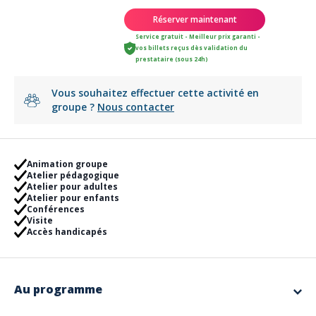
Réserver maintenant
Service gratuit - Meilleur prix garanti -
vos billets reçus dès validation du
prestataire (sous 24h)
Vous souhaitez effectuer cette activité en
groupe ?
Nous contacter
Animation groupe
Atelier pédagogique
Atelier pour adultes
Atelier pour enfants
Conférences
Visite
Accès handicapés
Au programme
Profitez de notre service de navette pour venir l'esprit libre dans notre