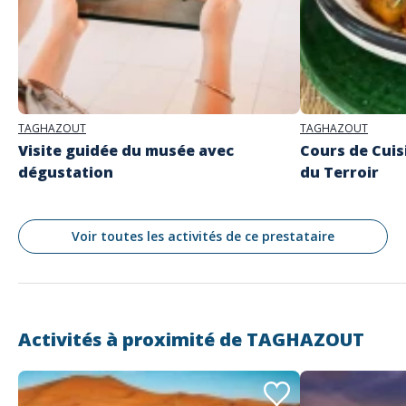
Adresse
Bar
Boutiques
Targant, le 1er Musée de l'Argan au Monde
Jardin
Thaghazout Bay Km 17, Route D'Essouira 80000
Jardin ombragé
TAGHAZOUT
Parking
Parking autocar
Restauration
Salle de projection
TAGHAZOUT
TAGHAZOUT
Visite guidée du musée avec
Cours de Cuis
dégustation
du Terroir
Voir toutes les activités de ce prestataire
Activités à proximité de
TAGHAZOUT