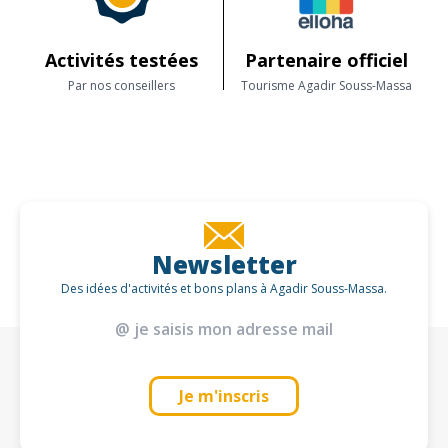
Greenwave Ecolodge, Sidi Boulfdail, Maroc 85352 SIDI BOULFDAIL
Internet
Chambres non fumeur
Activités testées
Partenaire officiel
Draps et linges compris
Lit enfant
Par nos conseillers
Tourisme Agadir Souss-Massa
Sèche cheveux
Vue mer
Wi-Fi
Wi-Fi haut débit gratuit
Newsletter
Des idées d'activités et bons plans à Agadir Souss-Massa.
Je m'inscris