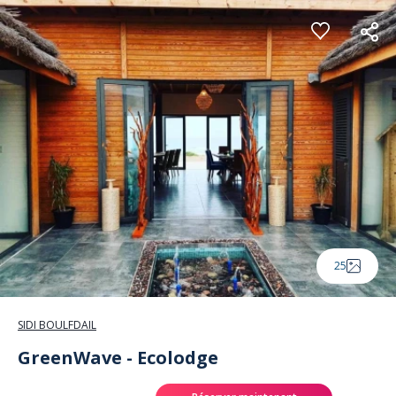
Panneau de gestion des cookies
25
SIDI BOULFDAIL
GreenWave - Ecolodge