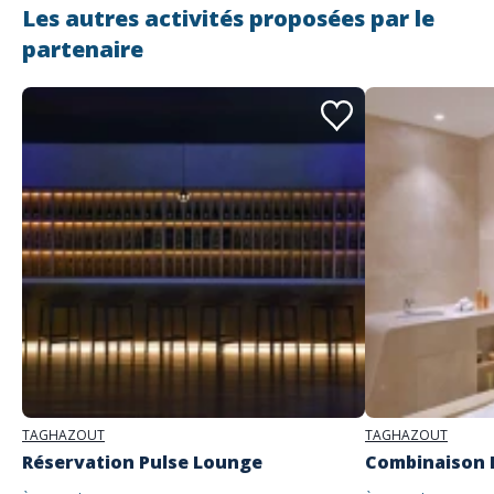
Les autres activités proposées par le
partenaire
Adresse
Hilton Taghazout Bay Beach Resort & Spa
Station Touristique De Taghazout Bay, Km 17 Rte D'Essaouira 80023
TAGHAZOUT
TAGHAZOUT
Réservation Pulse Lounge
Combinaison