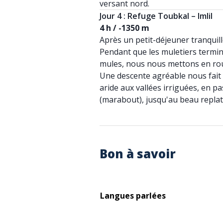
versant nord.
Jour 4 : Refuge Toubkal – Imlil
4 h / -1350 m
Après un petit-déjeuner tranquille
Pendant que les muletiers termin
mules, nous nous mettons en rou
Une descente agréable nous fait
aride aux vallées irriguées, en p
(marabout), jusqu'au beau replat 
Bon à savoir
Langues parlées