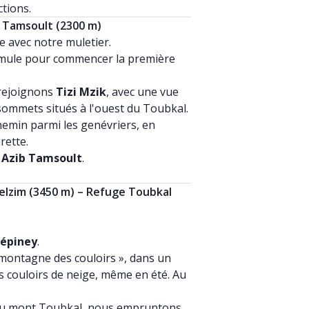
ctions.
ib Tamsoult (2300 m)
e avec notre muletier.
mule pour commencer la première
t rejoignons
Tizi Mzik
, avec une vue
 sommets situés à l'ouest du Toubkal.
emin parmi les genévriers, en
rette.
s
Azib Tamsoult
.
guelzim (3450 m) – Refuge Toubkal
Lépiney
.
« montagne des couloirs », dans un
 couloirs de neige, même en été. Au
 du mont Toubkal, nous empruntons