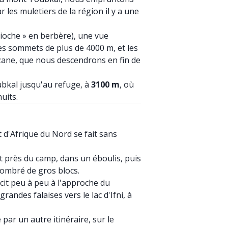
 les muletiers de la région il y a une
ioche » en berbère), une vue
les sommets de plus de 4000 m, et les
izane, que nous descendrons en fin de
bkal jusqu'au refuge, à
3100 m
, où
uits.
d'Afrique du Nord se fait sans
t près du camp, dans un éboulis, puis
combré de gros blocs.
ucit peu à peu à l'approche du
andes falaises vers le lac d'Ifni, à
 par un autre itinéraire, sur le