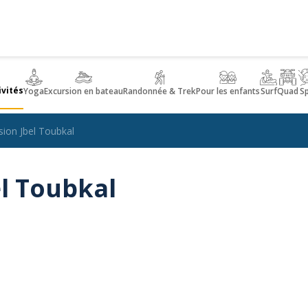
ivités
Yoga
Excursion en bateau
Randonnée & Trek
Pour les enfants
Surf
Quad
S
ion Jbel Toubkal
l Toubkal