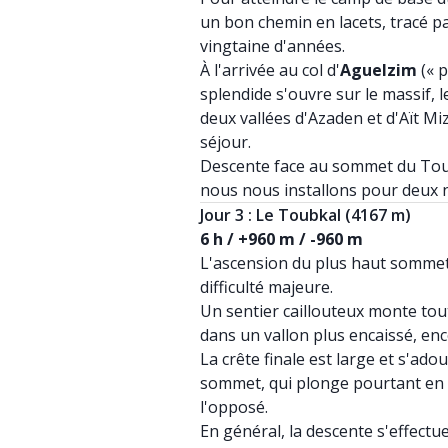
un bon chemin en lacets, tracé par
vingtaine d'années.
À l'arrivée au col d'
Aguelzim
(« p
splendide s'ouvre sur le massif, 
deux vallées d'Azaden et d'Aït M
séjour.
Descente face au sommet du Tou
nous nous installons pour deux n
Jour 3 : Le Toubkal (4167 m)
6 h / +960 m / -960 m
L'ascension du plus haut sommet 
difficulté majeure.
Un sentier caillouteux monte tou
dans un vallon plus encaissé, en
La crête finale est large et s'ado
sommet, qui plonge pourtant en gr
l'opposé.
En général, la descente s'effectue