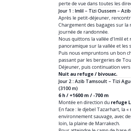
perte de vue dans toutes les dire
Jour 1 : Imlil – Tizi Oussem – Az
Après le petit-déjeuner, rencontr
Chargement des bagages sur la 
journée de randonnée.
Nous quittons la vallée d'Imlil e
panoramique sur la vallée et les
Puis nous empruntons un bon ch
passant par les bergeries de Tou
Déjeuner, puis continuation ver
Nuit au refuge / bivouac.
Jour 2 : Azib Tamsoult – Tizi A
(3100 m)
6 h / +1600 m / -700 m
Montée en direction du
refuge 
En face : le djebel Tazarhart, la 
environnement sauvage, avec des
loin, la plaine de Marrakech.
Pour atteindre le camp de base