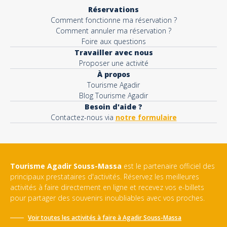
Réservations
Comment fonctionne ma réservation ?
Comment annuler ma réservation ?
Foire aux questions
Travailler avec nous
Proposer une activité
À propos
Tourisme Agadir
Blog Tourisme Agadir
Besoin d'aide ?
Contactez-nous via
notre formulaire
Tourisme Agadir Souss-Massa
est le partenaire officiel des
principaux prestataires d'activités. Réservez les meilleures
activités à faire directement en ligne et recevez vos e-billets
pour partager des souvenirs inoubliables avec vos proches.
Voir toutes les activités à faire à
Agadir Souss-Massa