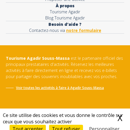
À propos
Tourisme Agadir
Blog Tourisme Agadir
Besoin d'aide ?
Contactez-nous via
notre formulaire
Tourisme Agadir Souss-Massa
est le partenaire officiel des
principaux prestataires d'activités. Réservez les meilleures
activités à faire directement en ligne et recevez vos e-billets
pour partager des souvenirs inoubliables avec vos proches.
Voir toutes les activités à faire à
Agadir Souss-Massa
Ce site utilise des cookies et vous donne le contrôle sur
X
M
ceux que vous souhaitez activer
Conditions générales de vente
-
Politique de confidentialité
-
Mentions légales
-
Sitemap
Tout accepter
Tout refuser
Personnaliser