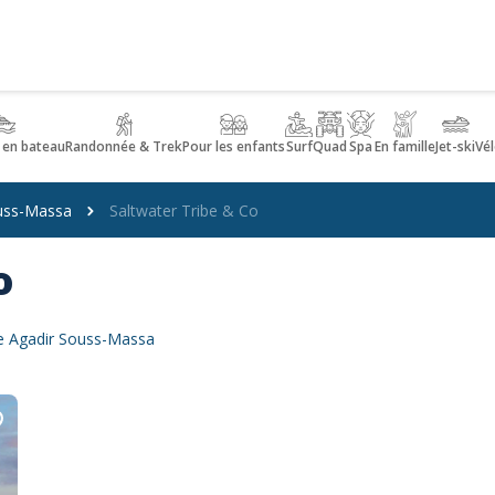
 en bateau
Randonnée & Trek
Pour les enfants
Surf
Quad
Spa
En famille
Jet-ski
Vél
uss-Massa
Saltwater Tribe & Co
o
me Agadir Souss-Massa