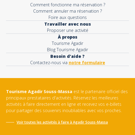
Comment fonctionne ma réservation ?
Comment annuler ma réservation ?
Foire aux questions
Travailler avec nous
Proposer une activité
À propos
Tourisme Agadir
Blog Tourisme Agadir
Besoin d'aide ?
Contactez-nous via
notre formulaire
Tourisme Agadir Souss-Massa
est le partenaire officiel des
principaux prestataires d'activités. Réservez les meilleures
activités à faire directement en ligne et recevez vos e-billets
pour partager des souvenirs inoubliables avec vos proches.
Voir toutes les activités à faire à
Agadir Souss-Massa