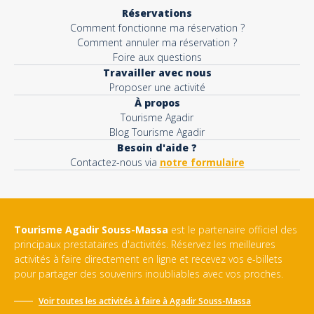
Réservations
Comment fonctionne ma réservation ?
Comment annuler ma réservation ?
Foire aux questions
Travailler avec nous
Proposer une activité
À propos
Tourisme Agadir
Blog Tourisme Agadir
Besoin d'aide ?
Contactez-nous via
notre formulaire
Tourisme Agadir Souss-Massa
est le partenaire officiel des
principaux prestataires d'activités. Réservez les meilleures
activités à faire directement en ligne et recevez vos e-billets
pour partager des souvenirs inoubliables avec vos proches.
Voir toutes les activités à faire à
Agadir Souss-Massa