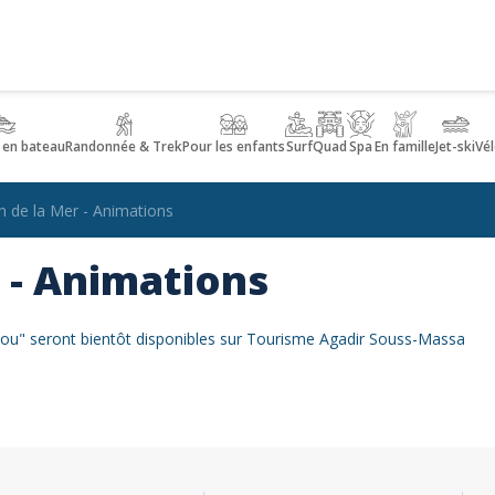
 en bateau
Randonnée & Trek
Pour les enfants
Surf
Quad
Spa
En famille
Jet-ski
Vél
 de la Mer - Animations
 - Animations
glou" seront bientôt disponibles sur Tourisme Agadir Souss-Massa