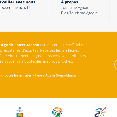
availler avec nous
À propos
poser une activité
Tourisme Agadir
Blog Tourisme Agadir
 Agadir Souss-Massa
est le partenaire officiel des
prestataires d'activités. Réservez les meilleures
 faire directement en ligne et recevez vos e-billets pour
es souvenirs inoubliables avec vos proches.
ir toutes les activités à faire à
Agadir Souss-Massa