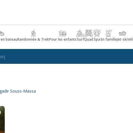
 en bateau
Randonnée & Trek
Pour les enfants
Surf
Quad
Spa
En famille
Jet-ski
Vél
orj
 Agadir Souss-Massa