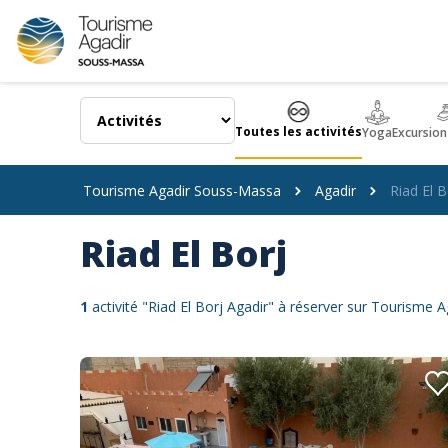
Panneau de gestion des cookies
Toutes les activités
Yoga
Excursion
Tourisme Agadir Souss-Massa
Agadir
Riad El B
Riad El Borj
1
activité "Riad El Borj Agadir" à réserver sur Tourisme