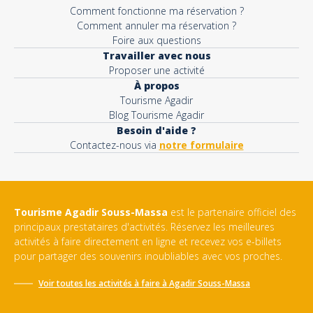
Comment fonctionne ma réservation ?
Comment annuler ma réservation ?
Foire aux questions
Travailler avec nous
Proposer une activité
À propos
Tourisme Agadir
Blog Tourisme Agadir
Besoin d'aide ?
Contactez-nous via
notre formulaire
Tourisme Agadir Souss-Massa
est le partenaire officiel des
principaux prestataires d'activités. Réservez les meilleures
activités à faire directement en ligne et recevez vos e-billets
pour partager des souvenirs inoubliables avec vos proches.
Voir toutes les activités à faire à
Agadir Souss-Massa