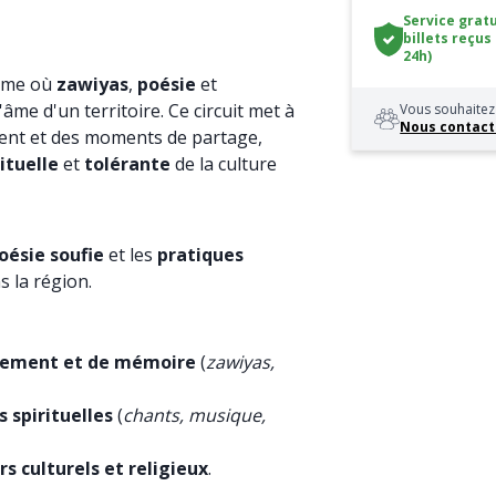
Service gratu
billets reçus
24h)
time où
zawiyas
,
poésie
et
'âme d'un territoire. Ce circuit met à
Vous souhaitez 
Nous contact
ment et des moments de partage,
ituelle
et
tolérante
de la culture
oésie soufie
et les
pratiques
 la région.
llement et de mémoire
(
zawiyas,
s spirituelles
(
chants, musique,
rs culturels et religieux
.