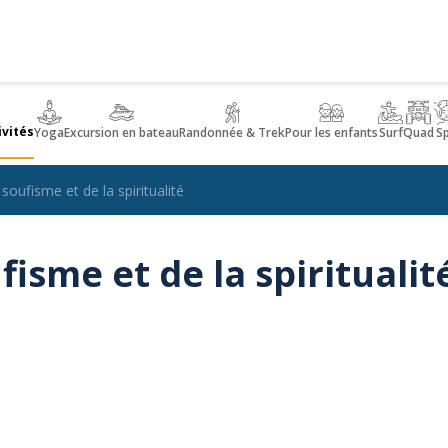
ivités
Yoga
Excursion en bateau
Randonnée & Trek
Pour les enfants
Surf
Quad
S
 soufisme et de la spiritualité
fisme et de la spiritualit