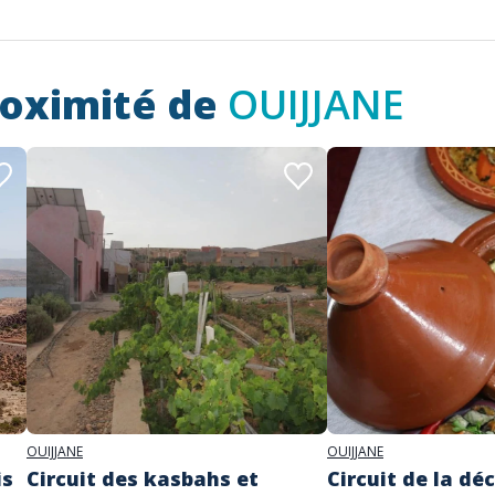
roximité de
OUIJJANE
OUIJJANE
OUIJJANE
is
Circuit des kasbahs et
Circuit de la dé