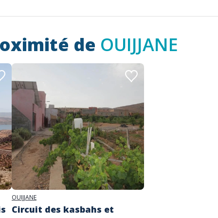
roximité de
OUIJJANE
OUIJJANE
is
Circuit des kasbahs et