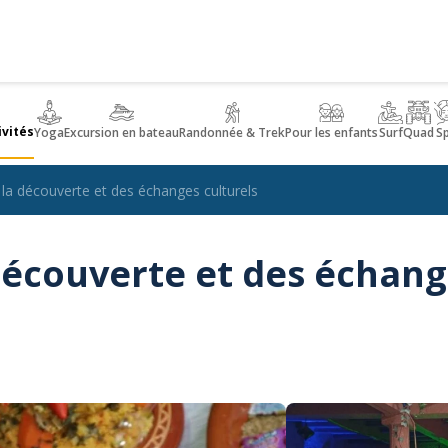
ivités
Yoga
Excursion en bateau
Randonnée & Trek
Pour les enfants
Surf
Quad
S
e la découverte et des échanges culturels
 découverte et des échan