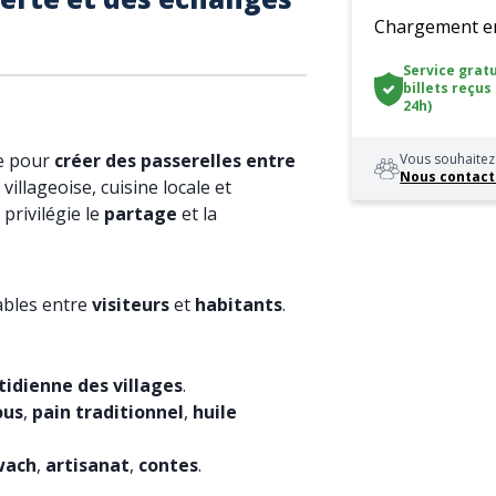
Chargement en 
Service gratu
billets reçus
24h)
e pour
créer des passerelles entre
Vous souhaitez 
Nous contact
e villageoise, cuisine locale et
 privilégie le
partage
et la
bles entre
visiteurs
et
habitants
.
tidienne des villages
.
ous
,
pain traditionnel
,
huile
wach
,
artisanat
,
contes
.