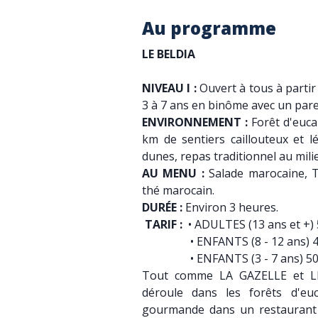
Au programme
LE BELDIA
NIVEAU I :
Ouvert à tous à partir
3 à 7 ans en binôme avec un pare
ENVIRONNEMENT :
Forêt d'euca
km de sentiers caillouteux et 
dunes, repas traditionnel au mili
AU MENU :
Salade marocaine, Ta
thé marocain.
DURÉE :
Environ 3 heures.
TARIF :
• ADULTES (13 ans et +
• ENFANTS (8 - 12 ans) 450
• ENFANTS (3 - 7 ans) 50 D
Tout comme LA GAZELLE et LE
déroule dans les forêts d'euc
gourmande dans un restaurant b