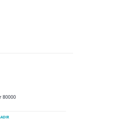
r 80000
GADIR