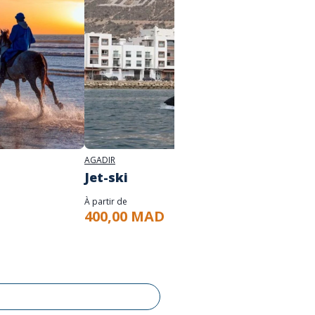
AGADIR
AGADIR
Jet-ski
Sand
À partir de
À partir d
400,00 MAD
400,