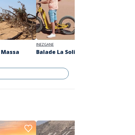
INEZGANE
INEZGAN
s Massa
Balade La Solidaire
Balad