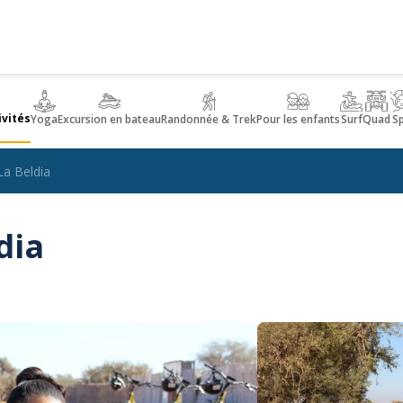
ivités
Yoga
Excursion en bateau
Randonnée & Trek
Pour les enfants
Surf
Quad
S
La Beldia
dia