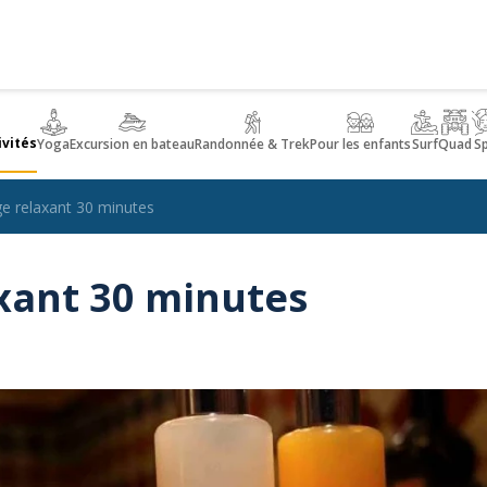
ivités
Yoga
Excursion en bateau
Randonnée & Trek
Pour les enfants
Surf
Quad
S
e relaxant 30 minutes
xant 30 minutes