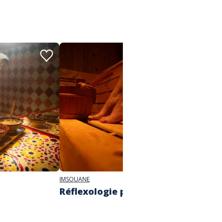
IMSOUANE
IMSOUAN
Réflexologie plantaire
Hamm
privat