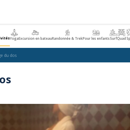
ivités
Yoga
Excursion en bateau
Randonnée & Trek
Pour les enfants
Surf
Quad
S
e du dos
os