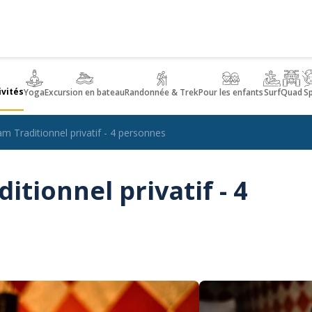
ivités
Yoga
Excursion en bateau
Randonnée & Trek
Pour les enfants
Surf
Quad
S
Traditionnel privatif - 4 personnes
ionnel privatif - 4