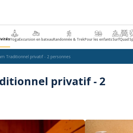
ivités
Yoga
Excursion en bateau
Randonnée & Trek
Pour les enfants
Surf
Quad
S
Traditionnel privatif - 2 personnes
ionnel privatif - 2