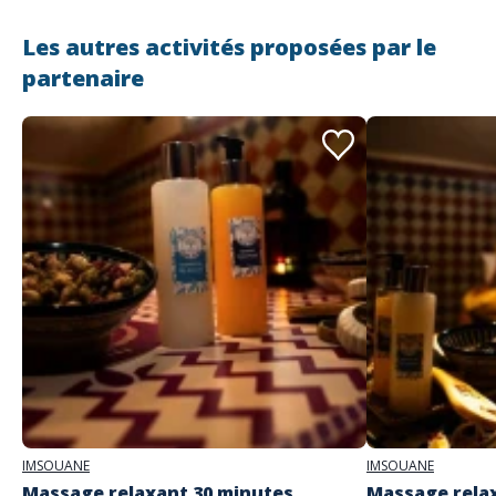
Les autres activités proposées par le
partenaire
Adresse
Imsouane Wood House - Spa
Imsouane, Maroc 80043
IMSOUANE
IMSOUANE
Massage relaxant 30 minutes
Massage rela