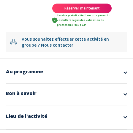
Réserver maintenant
Service gratuit - Meilleur prix garanti -
vos billets reçus dès validation du
prestataire (sous 24h)
Vous souhaitez effectuer cette activité en
groupe ?
Nous contacter
Au programme
app.ui.nodescription
Bon à savoir
Langues parlées
Français
Lieu de l'activité