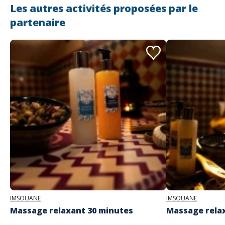
Les autres activités proposées par le
partenaire
Adresse
Imsouane Wood House - Spa
Imsouane, Maroc 80043
IMSOUANE
IMSOUANE
Massage relaxant 30 minutes
Massage rela