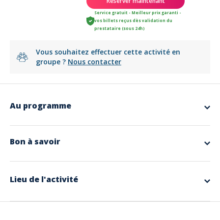
Réserver maintenant
Service gratuit - Meilleur prix garanti -
vos billets reçus dès validation du
prestataire (sous 24h)
Vous souhaitez effectuer cette activité en
groupe ?
Nous contacter
Au programme
app.ui.nodescription
Bon à savoir
Langues parlées
Français
Lieu de l'activité