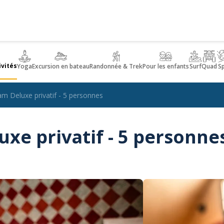
ivités
Yoga
Excursion en bateau
Randonnée & Trek
Pour les enfants
Surf
Quad
S
 Deluxe privatif - 5 personnes
e privatif - 5 personne