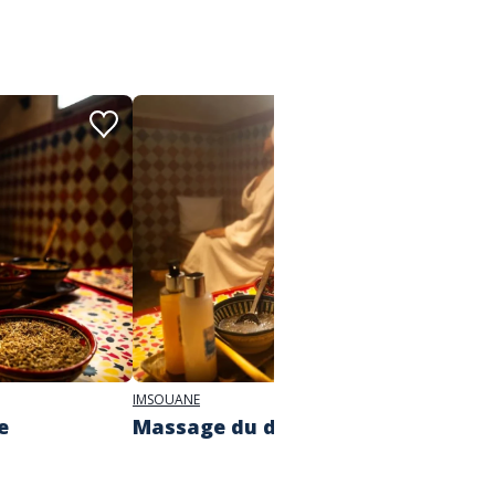
IMSOUANE
IMSOUAN
e
Massage du dos
Réfle