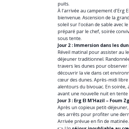
puits.
À l'arrivée au campement d'Erg El
bienvenue. Ascension de la gran
soleil sur l'océan de sable avec l
préparé par le chef, soirée conviv
sous tente.
Jour 2 : Immersion dans les dun
Réveil matinal pour assister au lev
déjeuner traditionnel. Randonn
travers les dunes pour observer l
découvrir la vie dans cet enviro
cœur des dunes. Après-midi libre
alentours du bivouac. En soirée,
avant une nouvelle nuit en tente o
Jour 3 : Erg El M'Hazil – Foum Z
Après un copieux petit-déjeuner,
des arrêts pour profiter une der
Arrivée prévue en fin de matinée.
👉 Un
séjour inoubliable au c