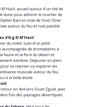
 M'Hazil, accueil autour d'un thé de
de dune pour admirer le coucher de
e Djebel Bani en toile de fond. Dîner
iale autour du feu et nuit paisible
es d'Erg El M'Hazil
er du soleil, suivi d'un petit-
ée accompagnée de dromadaires à
a faune et la flore du désert et
nnement extrême. Déjeuner en plein
 pour se reposer ou explorer les
 ambiance musicale autour du feu
u à la belle étoile.
guid
 retour en 4x4 vers Foum Zguid, avec
nière fois des paysages désertiques.
œur du Sahara
, idéal pour les