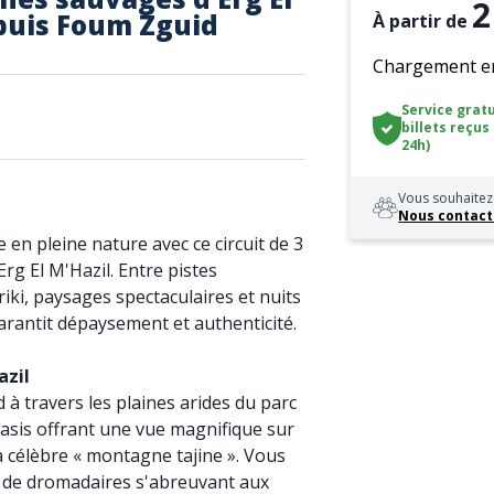
2
epuis Foum Zguid
À partir de
Chargement en 
Service gratu
billets reçus
24h)
Vous souhaitez 
Nous contact
en pleine nature avec ce circuit de 3
Erg El M'Hazil. Entre pistes
riki, paysages spectaculaires et nuits
garantit dépaysement et authenticité.
azil
à travers les plaines arides du parc
oasis offrant une vue magnifique sur
a célèbre « montagne tajine ». Vous
 de dromadaires s'abreuvant aux