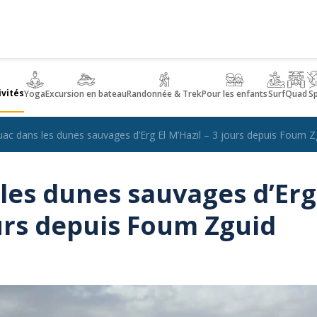
ivités
Yoga
Excursion en bateau
Randonnée & Trek
Pour les enfants
Surf
Quad
S
uac dans les dunes sauvages d’Erg El M’Hazil – 3 jours depuis Foum Z
les dunes sauvages d’Erg
ours depuis Foum Zguid