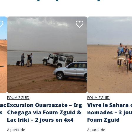
FOUM ZGUID
FOUM ZGUID
Lac
Excursion Ouarzazate – Erg
Vivre le Sahara
rs
Chegaga via Foum Zguid &
nomades – 3 jou
Lac Iriki – 2 jours en 4x4
Foum Zguid
À partir de
À partir de