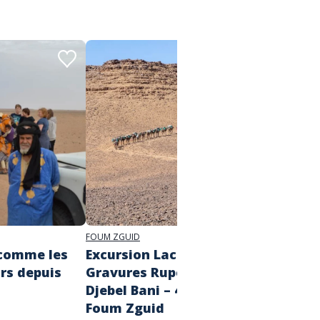
FOUM ZGUID
FOUM ZG
 comme les
Excursion Lac Iriki &
Circu
rs depuis
Gravures Rupestres du
Chega
Djebel Bani – 4 jours depuis
d’imm
Foum Zguid
À partir d