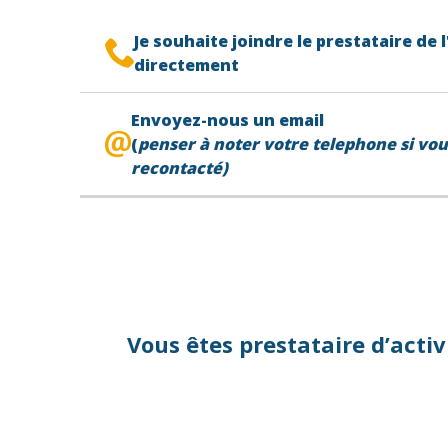
Je souhaite joindre le prestataire de l
directement
Le contact de votre prestataire d’activité se
Envoyez-nous un email
votre billet,
en première page.
(
penser à noter votre telephone si vou
recontacté)
Votre
téléphone*
Votre email*
Vous êtes prestataire d’act
Objet*