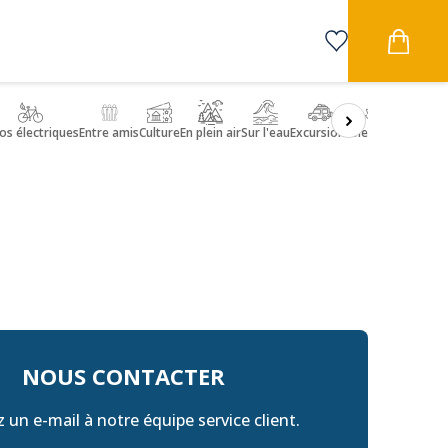
os électriques
Entre amis
Culture
En plein air
Sur l'eau
Excursions
Bien-être
Transfe
NOUS CONTACTER
 un e-mail à notre équipe service client.