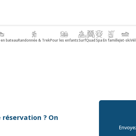
 en bateau
Randonnée & Trek
Pour les enfants
Surf
Quad
Spa
En famille
Jet-ski
Vél
 réservation ? On
Envoyez