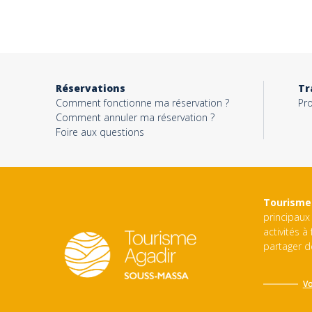
Activité*
Message*
Réservations
Tr
Comment fonctionne ma réservation ?
Pro
Comment annuler ma réservation ?
Foire aux questions
Tourisme
principaux 
activités à
partager d
Vo
Ce site est protégé par reCAPTCHA et Google
Politique de Conf
d’utilisation de Google
s’appliquent.