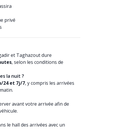
assira
ue privé
s
Agadir et Taghazout dure
nutes
, selon les conditions de
es la nuit ?
/24 et 7j/7
, y compris les arrivées
 matin.
ver avant votre arrivée afin de
véhicule.
s le hall des arrivées avec un