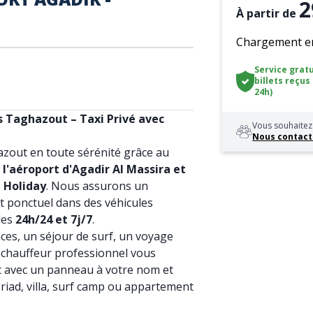
2
À partir de
Chargement en 
Service gratu
billets reçus
24h)
s Taghazout – Taxi Privé avec
Vous souhaitez 
Nous contact
zout en toute sérénité grâce au
 l'aéroport d'Agadir Al Massira et
t Holiday
. Nous assurons un
et ponctuel dans des véhicules
les
24h/24 et 7j/7
.
ces, un séjour de surf, un voyage
 chauffeur professionnel vous
rt avec un panneau à votre nom et
 riad, villa, surf camp ou appartement