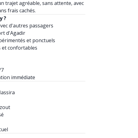
un trajet agréable, sans attente, avec
ans frais cachés.
y ?
avec d'autres passagers
rt d'Agadir
périmentés et ponctuels
 et confortables
/7
ation immédiate
Massira
azout
sé
tuel