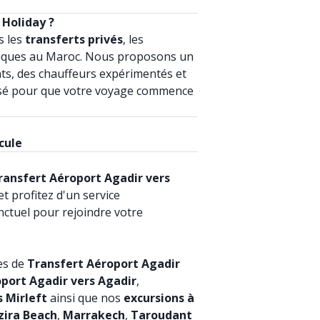
 Holiday ?
s les
transferts privés
, les
istiques au Maroc. Nous proposons un
ents, des chauffeurs expérimentés et
é pour que votre voyage commence
cule
ransfert Aéroport Agadir vers
et profitez d'un service
nctuel pour rejoindre votre
es de
Transfert Aéroport Agadir
port Agadir vers Agadir
,
 Mirleft
ainsi que nos
excursions à
zira Beach
,
Marrakech
,
Taroudant