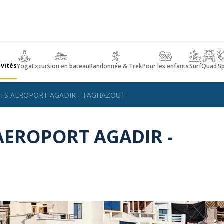
ivités
Yoga
Excursion en bateau
Randonnée & Trek
Pour les enfants
Surf
Quad
S
TS AEROPORT AGADIR - TAGHAZOUT
AEROPORT AGADIR -