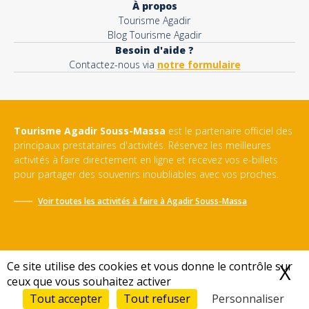
À propos
Tourisme Agadir
Blog Tourisme Agadir
Besoin d'aide ?
Contactez-nous via
notre formulaire
Tourisme Agadir Souss-Massa
est le partenaire officiel des
principaux prestataires d'activités. Réservez les meilleures
activités à faire directement en ligne et recevez vos e-billets
pour partager des souvenirs inoubliables avec vos proches.
Voir toutes les activités à faire à
Agadir Souss-Massa
Ce site utilise des cookies et vous donne le contrôle sur
X
M
ceux que vous souhaitez activer
Conditions générales de vente
-
Politique de confidentialité
-
Mentions légales
-
Sitemap
Tout accepter
Tout refuser
Personnaliser