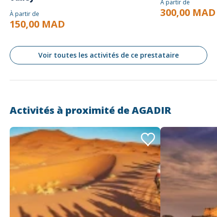
À partir de
confirmer votre transfert.
300,00 MAD
Réservez dès aujourd'hui votre transfert Agadir vers
À partir de
Casablanca avec Mirleft Holiday et profitez d'un service fiable,
150,00 MAD
confortable et professionnel.
Voir toutes les activités de ce prestataire
Activités à proximité de
AGADIR