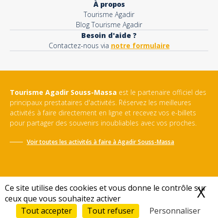
À propos
Tourisme Agadir
Blog Tourisme Agadir
Besoin d'aide ?
Contactez-nous via
notre formulaire
Tourisme Agadir Souss-Massa
est le partenaire officiel des
principaux prestataires d'activités. Réservez les meilleures
activités à faire directement en ligne et recevez vos e-billets
pour partager des souvenirs inoubliables avec vos proches.
Voir toutes les activités à faire à
Agadir Souss-Massa
Ce site utilise des cookies et vous donne le contrôle sur
X
M
ceux que vous souhaitez activer
Conditions générales de vente
-
Politique de confidentialité
-
Mentions légales
-
Sitemap
Tout accepter
Tout refuser
Personnaliser