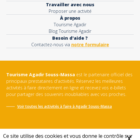
Travailler avec nous
Proposer une activité
À propos
Tourisme Agadir
Blog Tourisme Agadir
Besoin d'aide ?
Contactez-nous via
notre formulaire
Tourisme Agadir Souss-Massa
est le partenaire officiel des
principaux prestataires d'activités. Réservez les meilleures
activités à faire directement en ligne et recevez vos e-billets
pour partager des souvenirs inoubliables avec vos proches.
Voir toutes les activités à faire à
Agadir Souss-Massa
Ce site utilise des cookies et vous donne le contrôle sur
X
M