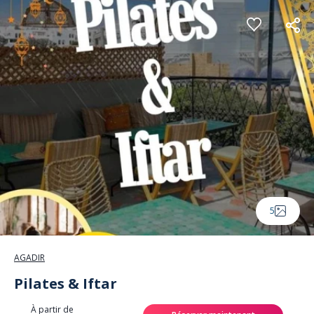
Panneau de gestion des cookies
5
AGADIR
Pilates & Iftar
À partir de