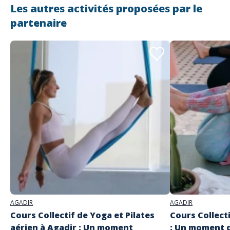
📅 vendredi 27 février🕖 17h
Les autres activités proposées par le
🧘🏻‍♀️Pilates 100% femmes
🎟️ 200 mad / Acompte 50% auprès de Lauranne
partenaire
📩 Réservation impérative Places limitées !
Adresse
Yoga by Lauranne
29 Rue Yacoub El Mansour 80000 AGADIR
AGADIR
AGADIR
Cours Collectif de Yoga et Pilates
Cours Collect
aérien à Agadir : Un moment
: Un moment d