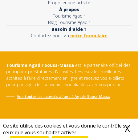
Proposer une activité
À propos
Tourisme Agadir
Blog Tourisme Agadir
Besoin d'aide ?
Contactez-nous via
notre formulaire
Tourisme Agadir Souss-Massa
est le partenaire officiel des
principaux prestataires d'activités. Réservez les meilleures
activités à faire directement en ligne et recevez vos e-billets
pour partager des souvenirs inoubliables avec vos proches.
Voir toutes les activités à faire à
Agadir Souss-Massa
Ce site utilise des cookies et vous donne le contrôle sur
X
M
ceux que vous souhaitez activer
Conditions générales de vente
-
Politique de confidentialité
-