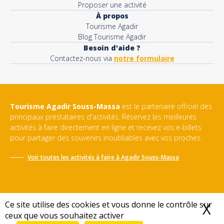
Proposer une activité
À propos
Tourisme Agadir
Blog Tourisme Agadir
Besoin d'aide ?
Contactez-nous via
notre formulaire
Tourisme Agadir Souss-Massa
est le partenaire officiel des
principaux prestataires d'activités. Réservez les meilleures
activités à faire directement en ligne et recevez vos e-billets
pour partager des souvenirs inoubliables avec vos proches.
Voir toutes les activités à faire à
Agadir Souss-Massa
Ce site utilise des cookies et vous donne le contrôle sur
X
M
ceux que vous souhaitez activer
Conditions générales de vente
-
Politique de confidentialité
-