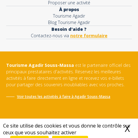
Proposer une activité
À propos
Tourisme Agadir
Blog Tourisme Agadir
Besoin d'aide ?
Contactez-nous via
notre formulaire
Tourisme Agadir Souss-Massa
est le partenaire officiel des
principaux prestataires d'activités. Réservez les meilleures
activités à faire directement en ligne et recevez vos e-billets
pour partager des souvenirs inoubliables avec vos proches.
Voir toutes les activités à faire à
Agadir Souss-Massa
Ce site utilise des cookies et vous donne le contrôle sur
X
M
ceux que vous souhaitez activer
Conditions générales de vente
-
Politique de confidentialité
-