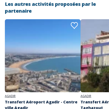
Les autres activités proposées par le
partenaire
Adresse
Tourarine Tours
51 Place De Souss 80000 AGADIR
AGADIR
AGADIR
Transfert Aéroport Agadir - Centre
Transfert Aér
ville Agadir
Taghazout