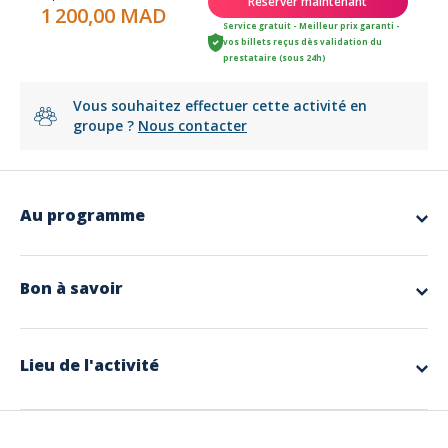
Réserver maintenant
1 200,00 MAD
Service gratuit - Meilleur prix garanti -
vos billets reçus dès validation du
prestataire (sous 24h)
Vous souhaitez effectuer cette activité en
groupe ?
Nous contacter
Au programme
app.ui.nodescription
Bon à savoir
Langues parlées
Français
Lieu de l'activité