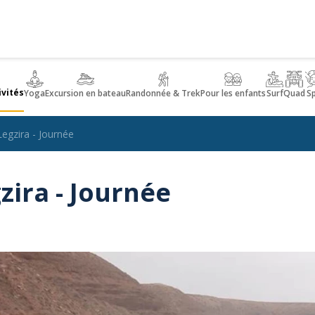
ivités
Yoga
Excursion en bateau
Randonnée & Trek
Pour les enfants
Surf
Quad
S
Legzira - Journée
zira - Journée