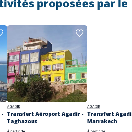
tivités proposées par le
AGADIR
AGADIR
 -
Transfert Aéroport Agadir -
Transfert Agadir
Taghazout
Marrakech
À partir de
À partir de