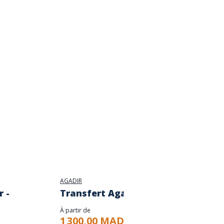
AGADIR
AGADIR
 -
Transfert Agadir - Essaouira
Trans
Casab
À partir de
1 300,00 MAD
À partir d