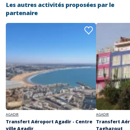
Les autres activités proposées par le
partenaire
Adresse
Tourarine Tours
51 Place De Souss 80000 AGADIR
AGADIR
AGADIR
Transfert Aéroport Agadir - Centre
Transfert Aér
ville Agadir
Taghazout