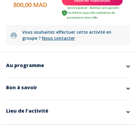
Réserver maintenant
800,00 MAD
Service gratuit - Meilleur prix garanti -
vos billets reçus dès validation du
prestataire (sous 24h)
Vous souhaitez effectuer cette activité en
groupe ?
Nous contacter
Au programme
app.ui.nodescription
Bon à savoir
Langues parlées
Français
Lieu de l'activité