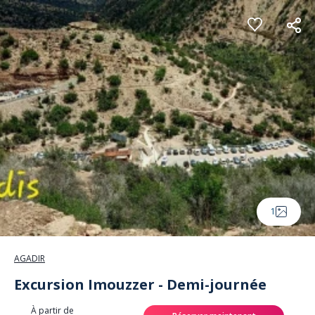
Panneau de gestion des cookies
1
AGADIR
Excursion Imouzzer - Demi-journée
À partir de