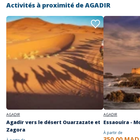
Activités à proximité de
AGADIR
Adresse
The Phantom Boat
Agadir Marina 80000 AGADIR
AGADIR
AGADIR
Agadir vers le désert Ouarzazate et
Essaouira - M
Zagora
À partir de
350,00 MAD