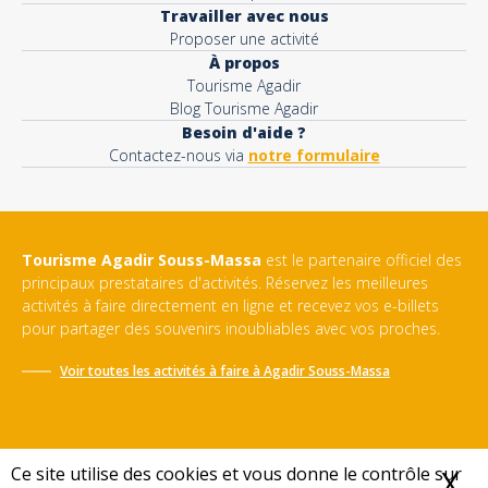
Travailler avec nous
Proposer une activité
À propos
Tourisme Agadir
Blog Tourisme Agadir
Besoin d'aide ?
Contactez-nous via
notre formulaire
Tourisme Agadir Souss-Massa
est le partenaire officiel des
principaux prestataires d'activités. Réservez les meilleures
activités à faire directement en ligne et recevez vos e-billets
pour partager des souvenirs inoubliables avec vos proches.
Voir toutes les activités à faire à
Agadir Souss-Massa
Ce site utilise des cookies et vous donne le contrôle sur
X
M