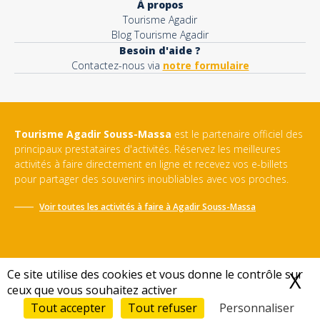
À propos
Tourisme Agadir
Blog Tourisme Agadir
Besoin d'aide ?
Contactez-nous via
notre formulaire
Tourisme Agadir Souss-Massa
est le partenaire officiel des
principaux prestataires d'activités. Réservez les meilleures
activités à faire directement en ligne et recevez vos e-billets
pour partager des souvenirs inoubliables avec vos proches.
Voir toutes les activités à faire à
Agadir Souss-Massa
Ce site utilise des cookies et vous donne le contrôle sur
X
M
ceux que vous souhaitez activer
Conditions générales de vente
-
Politique de confidentialité
-
Mentions légales
-
Sitemap
Tout accepter
Tout refuser
Personnaliser